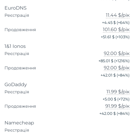
EuroDNS
11.44 $
/рік
Реєстрація
+
4.45 $
(+
64
%)
101.60 $
/рік
Продовження
+
51.61 $
(+
103
%)
1&1 Ionos
92.00 $
/рік
Реєстрація
+
85.01 $
(+
1216
%)
92.00 $
/рік
Продовження
+
42.01 $
(+
84
%)
GoDaddy
11.99 $
/рік
Реєстрація
+
5.00 $
(+
72
%)
91.99 $
/рік
Продовження
+
42.00 $
(+
84
%)
Namecheap
Реєстрація