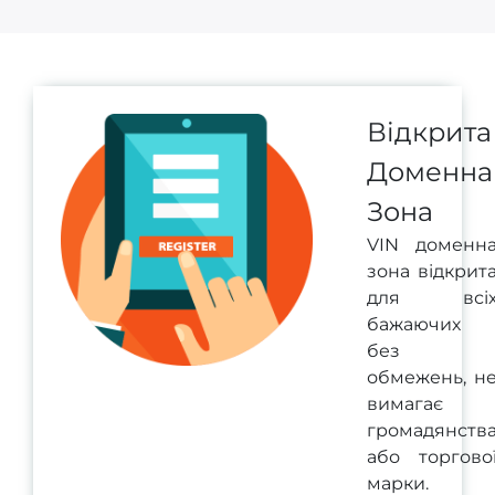
Відкрита
Доменна
Зона
VIN доменн
зона відкрит
для всі
бажаючих
без
обмежень, н
вимагає
громадянств
або торгово
марки.