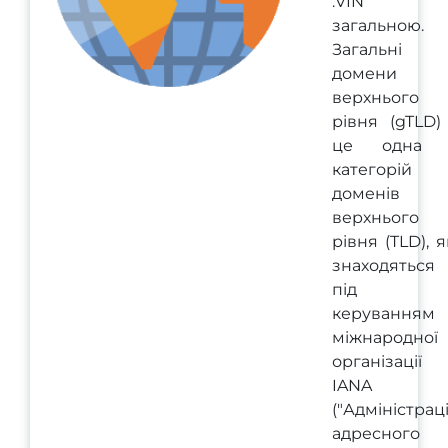
.VIN 
загальною.
Загальні
домени
верхнього
рівня (gTLD)
це одна 
категорій
доменів
верхнього
рівня (TLD), я
знаходяться
під
керуванням
міжнародної
організації
IANA
("Адміністрац
адресного