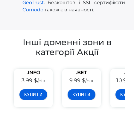
GeoTrust
. Безкоштовні SSL сертифікати
Comodo
також є в наявності.
Інші доменні зони в
категорії Акції
.INFO
.BET
.PE
3.99 $
9.99 $
10.99 
/рік
/рік
КУПИТИ
КУПИТИ
КУПИ