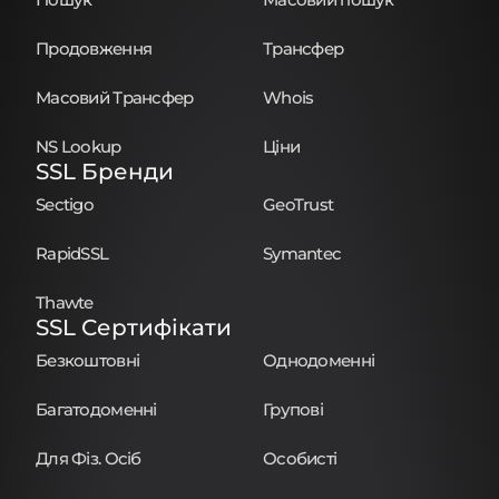
Продовження
Трансфер
Масовий Трансфер
Whois
NS Lookup
Ціни
SSL Бренди
Sectigo
GeoTrust
RapidSSL
Symantec
Thawte
SSL Сертифікати
Безкоштовні
Однодоменні
Багатодоменні
Групові
Для Фіз. Осіб
Особисті