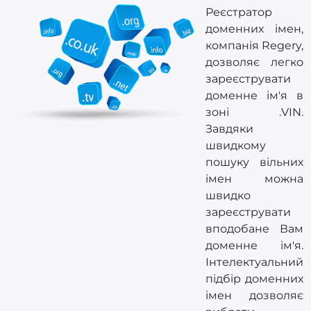
Реєстратор
доменних імен,
компанія Regery,
дозволяє легко
зареєструвати
доменне ім'я в
зоні .VIN.
Завдяки
швидкому
пошуку вільних
імен можна
швидко
зареєструвати
вподобане Вам
доменне ім'я.
Інтелектуальний
підбір доменних
імен дозволяє