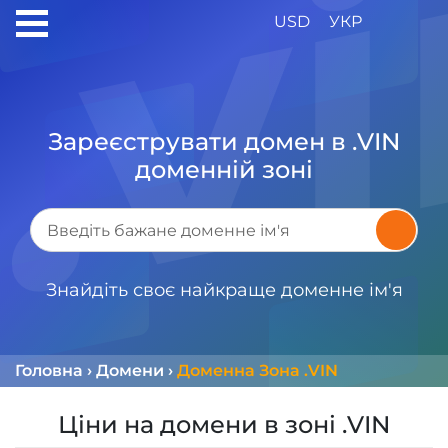
USD
УКР
Зареєструвати домен в .VIN
доменній зоні
Знайдіть своє найкраще доменне ім'я
Головна
›
Домени
›
Доменна Зона .VIN
Ціни на домени в зоні .VIN