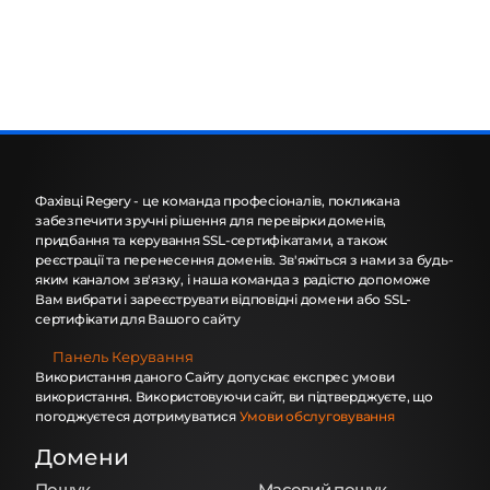
Фахівці Regery - це команда професіоналів, покликана
забезпечити зручні рішення для перевірки доменів,
придбання та керування SSL-сертифікатами, а також
реєстрації та перенесення доменів. Зв'яжіться з нами за будь-
яким каналом зв'язку, і наша команда з радістю допоможе
Вам вибрати і зареєструвати відповідні домени або SSL-
сертифікати для Вашого сайту
Панель Керування
Використання даного Сайту допускає експрес умови
використання. Використовуючи сайт, ви підтверджуєте, що
погоджуєтеся дотримуватися
Умови обслуговування
Домени
Пошук
Масовий пошук