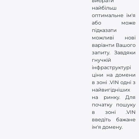
вибрати
найбільш
оптимальне ім'я
або може
підказати
можливі нові
варіанти Вашого
запиту. Завдяки
гнучкій
інфраструктурі
ціни на домени
в зоні .VIN одні з
найвигідніших
на ринку. Для
початку пошуку
в зоні .VIN
введіть бажане
ім'я домену.