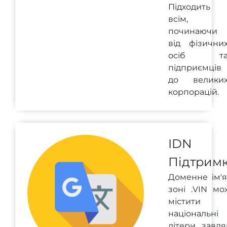
Підходить
всім,
починаючи
від фізични
осіб т
підприємців
до велики
корпорацій.
IDN
Підтрим
Доменне ім'я
зоні .VIN мо
містити
національні
літери завдя