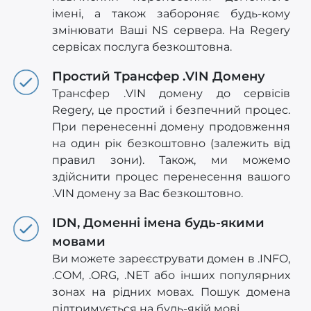
імені, а також забороняє будь-кому
змінювати Ваші NS сервера. На Regery
сервісах послуга безкоштовна.
Простий Трансфер .VIN Домену
Трансфер .VIN домену до сервісів
Regery, це простий і безпечний процес.
При перенесенні домену продовження
на один рік безкоштовно (залежить від
правил зони). Також, ми можемо
здійснити процес перенесення вашого
.VIN домену за Вас безкоштовно.
IDN, Доменні імена будь-якими
мовами
Ви можете зареєструвати домен в .INFO,
.COM, .ORG, .NET або інших популярних
зонах на рідних мовах. Пошук домена
підтримується на будь-якій мові.