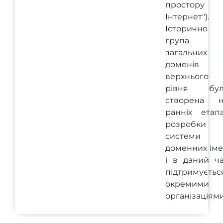
простору
Інтернет").
Історично
група
загальних
доменів
верхнього
рівня бул
створена н
ранніх етап
розробки
системи
доменних ім
і в даний ч
підтримуєтьс
окремими
організаціями