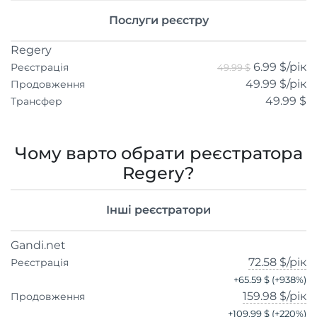
Послуги реєстру
Regery
6.99 $
/рік
Реєстрація
49.99 $
49.99 $
/рік
Продовження
49.99 $
Трансфер
Чому варто обрати реєстратора
Regery?
Інші реєстратори
Gandi.net
72.58 $
/рік
Реєстрація
+
65.59 $
(+
938
%)
159.98 $
/рік
Продовження
+
109.99 $
(+
220
%)