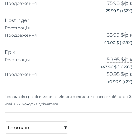
75.98 $
/рік
Продовження
+
25.99 $
(+
52
%)
Hostinger
Реєстрація
68.99 $
/рік
Продовження
+
19.00 $
(+
38
%)
Epik
50.95 $
/рік
Реєстрація
+
43.96 $
(+
629
%)
50.95 $
/рік
Продовження
+
0.96 $
(+
2
%)
інформація про ціни може не містити спеціальних пропозицій та акцій,
нові ціни можуть відрізнятися
▾