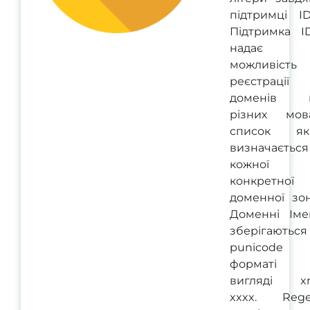
підтримці ID
Підтримка I
надає
можливість
реєстрації
доменів 
різних мова
список як
визначається
кожної
конкретної
доменної зон
Доменні Іме
зберігаються
punicode
форматі
вигляді xn
xxxx. Rege