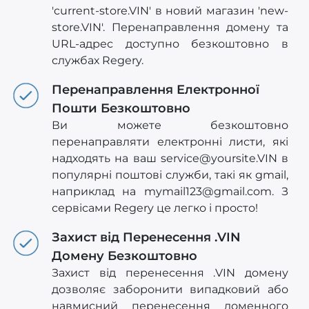
'current-store.VIN' в новий магазин 'new-
store.VIN'. Перенаправлення домену та
URL-адрес доступно безкоштовно в
службах Regery.
Перенаправлення Електронної
Пошти Безкоштовно
Ви можете безкоштовно
перенаправляти електронні листи, які
надходять на ваш
service@yoursite.VIN
в
популярні поштові служби, такі як gmail,
наприклад на
mymail123@gmail.com
. З
сервісами Regery це легко і просто!
Захист від Перенесення .VIN
Домену Безкоштовно
Захист від перенесення .VIN домену
дозволяє заборонити випадковий або
навмисний перенесення доменного