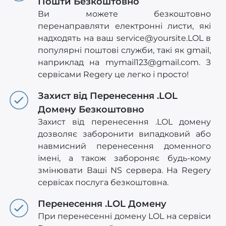
Пошти Безкоштовно
Ви можете безкоштовно
перенаправляти електронні листи, які
надходять на ваш
service@yoursite.LOL
в
популярні поштові служби, такі як gmail,
наприклад на
mymail123@gmail.com
. З
сервісами Regery це легко і просто!
Захист від Перенесення .LOL
Домену Безкоштовно
Захист від перенесення .LOL домену
дозволяє заборонити випадковий або
навмисний перенесення доменного
імені, а також забороняє будь-кому
змінювати Ваші NS сервера. На Regery
сервісах послуга безкоштовна.
Перенесення .LOL Домену
При перенесенні домену LOL на сервіси