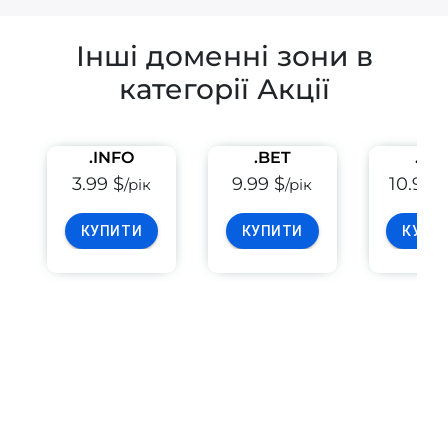
Інші доменні зони в
категорії Акції
.INFO
.BET
.PE
3.99 $
9.99 $
10.99 
/рік
/рік
КУПИТИ
КУПИТИ
КУПИ