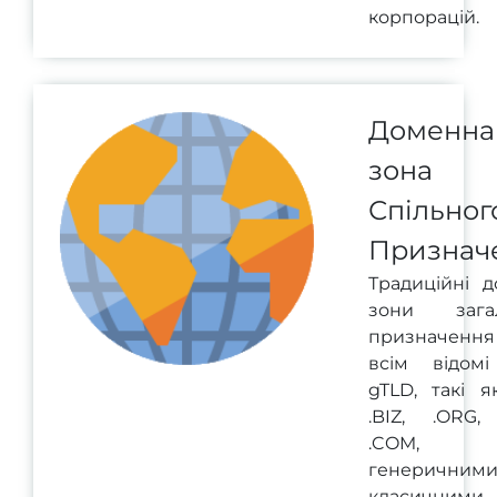
корпорацій.
Доменна
зона
Спільног
Признач
Традиційні д
зони загал
призначенн
всім відом
gTLD, такі я
.BIZ, .ORG, 
.COM, з
генеричними
класичним