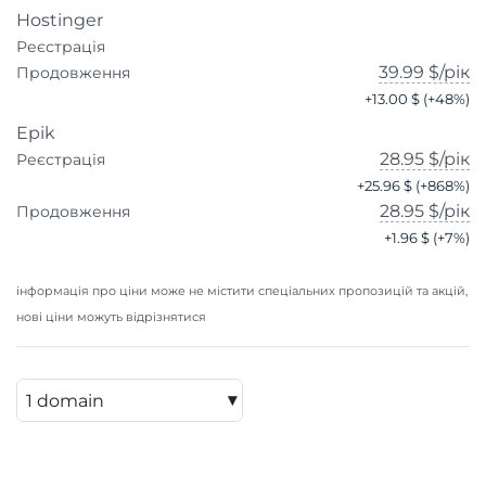
Hostinger
Реєстрація
39.99 $
/рік
Продовження
+
13.00 $
(+
48
%)
Epik
28.95 $
/рік
Реєстрація
+
25.96 $
(+
868
%)
28.95 $
/рік
Продовження
+
1.96 $
(+
7
%)
інформація про ціни може не містити спеціальних пропозицій та акцій,
нові ціни можуть відрізнятися
▾