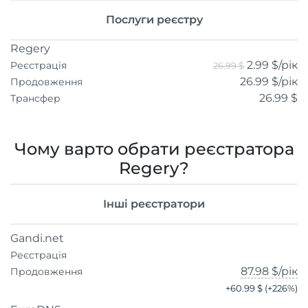
Послуги реєстру
Regery
2.99 $
/рік
Реєстрація
26.99 $
26.99 $
/рік
Продовження
26.99 $
Трансфер
Чому варто обрати реєстратора
Regery?
Інші реєстратори
Gandi.net
Реєстрація
87.98 $
/рік
Продовження
+
60.99 $
(+
226
%)