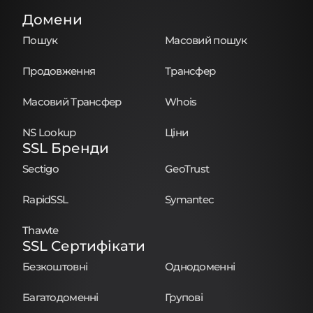
Домени
Пошук
Масовий пошук
Продовження
Трансфер
Масовий Трансфер
Whois
NS Lookup
Ціни
SSL Бренди
Sectigo
GeoTrust
RapidSSL
Symantec
Thawte
SSL Сертифікати
Безкоштовні
Однодоменні
Багатодоменні
Групові