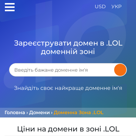
USD
УКР
Зареєструвати домен в .LOL
доменній зоні
Знайдіть своє найкраще доменне ім'я
Головна
›
Домени
›
Доменна Зона .LOL
Ціни на домени в зоні .LOL