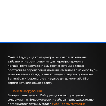
Фахівці Regery - це команда професіоналів, покликана
забезпечити зручні рішення для перевірки доменів,
придбання та керування SSL-сертифікатами, а також
реєстрації та перенесення доменів. Зв'яжіться з нами за будь-
яким каналом зв'язку, і наша команда з радістю допоможе
Вам вибрати і зареєструвати відповідні домени або SSL-
сертифікати для Вашого сайту
Панель Керування
Використання даного Сайту допускає експрес умови
використання. Використовуючи сайт, ви підтверджуєте, що
погоджуєтеся дотримуватися
Умови обслуговування