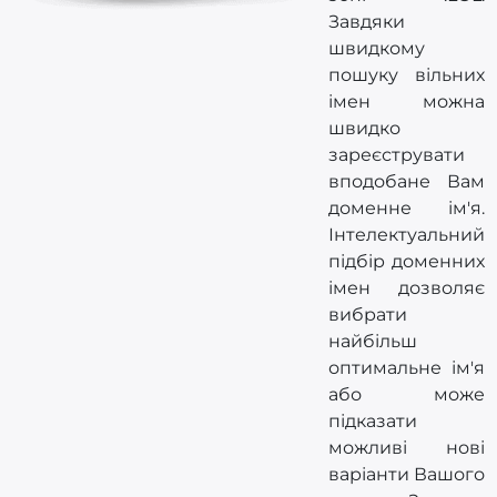
Завдяки
швидкому
пошуку вільних
імен можна
швидко
зареєструвати
вподобане Вам
доменне ім'я.
Інтелектуальний
підбір доменних
імен дозволяє
вибрати
найбільш
оптимальне ім'я
або може
підказати
можливі нові
варіанти Вашого