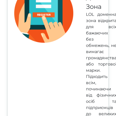
Зона
LOL доменн
зона відкрит
для всі
бажаючих
без
обмежень, н
вимагає
громадянств
або торгово
марки.
Підходить
всім,
починаючи
від фізични
осіб т
підприємців
до велики