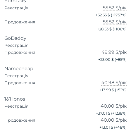
EuroDNS
55.52 $
/рік
Реєстрація
+
52.53 $
(+
1757
%)
55.52 $
/рік
Продовження
+
28.53 $
(+
106
%)
GoDaddy
Реєстрація
49.99 $
/рік
Продовження
+
23.00 $
(+
85
%)
Namecheap
Реєстрація
40.98 $
/рік
Продовження
+
13.99 $
(+
52
%)
1&1 Ionos
40.00 $
/рік
Реєстрація
+
37.01 $
(+
1238
%)
40.00 $
/рік
Продовження
+
13.01 $
(+
48
%)