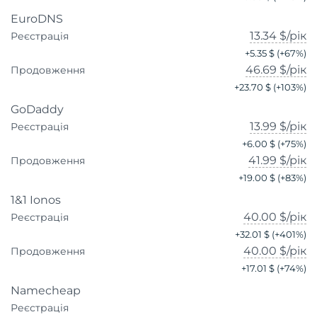
EuroDNS
13.34 $
/рік
Реєстрація
+
5.35 $
(+
67
%)
46.69 $
/рік
Продовження
+
23.70 $
(+
103
%)
GoDaddy
13.99 $
/рік
Реєстрація
+
6.00 $
(+
75
%)
41.99 $
/рік
Продовження
+
19.00 $
(+
83
%)
1&1 Ionos
40.00 $
/рік
Реєстрація
+
32.01 $
(+
401
%)
40.00 $
/рік
Продовження
+
17.01 $
(+
74
%)
Namecheap
Реєстрація