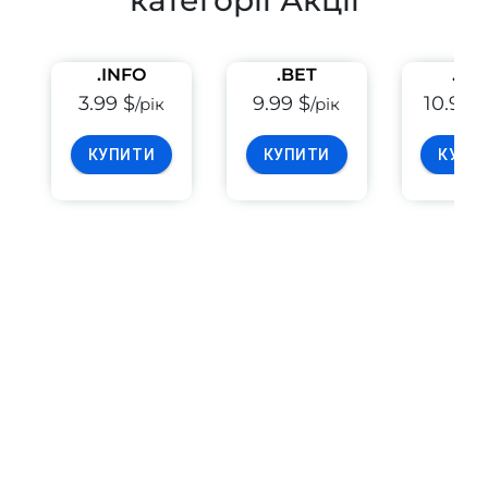
категорії Акції
.INFO
.BET
.PE
3.99 $
9.99 $
10.99 
/рік
/рік
КУПИТИ
КУПИТИ
КУПИ