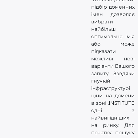
підбір доменних
імен дозволяє
вибрати
найбільш
оптимальне ім'я
або може
підказати
можливі нові
варіанти Вашого
запиту. Завдяки
гнучкій
інфраструктурі
ціни на домени
в зоні .INSTITUTE
одні з
найвигідніших
на ринку. Для
початку пошуку