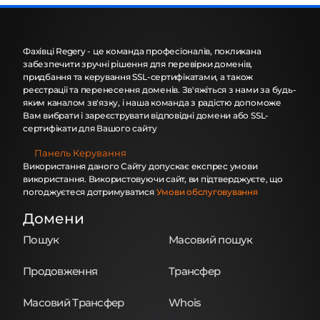
Фахівці Regery - це команда професіоналів, покликана
забезпечити зручні рішення для перевірки доменів,
придбання та керування SSL-сертифікатами, а також
реєстрації та перенесення доменів. Зв'яжіться з нами за будь-
яким каналом зв'язку, і наша команда з радістю допоможе
Вам вибрати і зареєструвати відповідні домени або SSL-
сертифікати для Вашого сайту
Панель Керування
Використання даного Сайту допускає експрес умови
використання. Використовуючи сайт, ви підтверджуєте, що
погоджуєтеся дотримуватися
Умови обслуговування
Домени
Пошук
Масовий пошук
Продовження
Трансфер
Масовий Трансфер
Whois