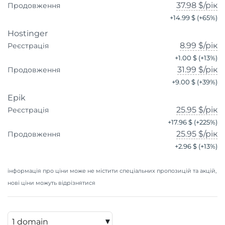
37.98 $
/рік
Продовження
+
14.99 $
(+
65
%)
Hostinger
8.99 $
/рік
Реєстрація
+
1.00 $
(+
13
%)
31.99 $
/рік
Продовження
+
9.00 $
(+
39
%)
Epik
25.95 $
/рік
Реєстрація
+
17.96 $
(+
225
%)
25.95 $
/рік
Продовження
+
2.96 $
(+
13
%)
інформація про ціни може не містити спеціальних пропозицій та акцій,
нові ціни можуть відрізнятися
▾