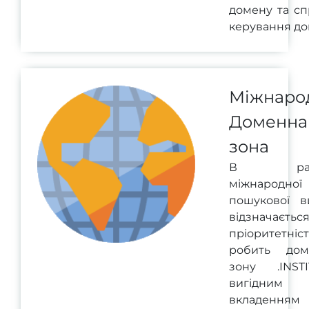
домену та с
керування до
Міжнаро
Доменна
зона
В рам
міжнародної
пошукової в
відзначаєтьс
пріоритетніст
робить дом
зону .INSTI
вигідним
вкладенням