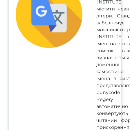
.INSTITUT
містити неан
літери. Стан
забезпечує
можливість р
.INSTITUTE 
імен на різн
список та
визначається
доменної 
самостійно.
імена в сис
представля
punycode ф
Regery с
автоматично
конвертують
читаний фо
прискорення