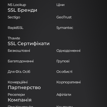
NS Lookup
Ціни
SSL Бренди
Sectigo
GeoTrust
RapidSSL
Symantec
Thawte
SSL Сертифікати
Безкоштовні
Однодоменні
Багатодоменні
Групові
Для Фіз. Осіб
Особисті
Комерційні
Корпоративні
Партнерство
Реселери
Афіліати
Компанія
Про Компанію
Контакти