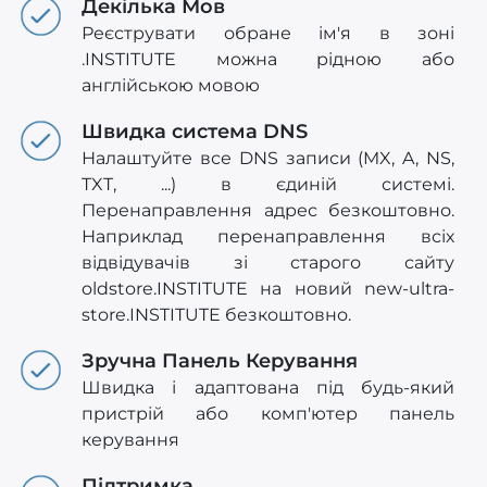
Декілька Мов
Реєструвати обране ім'я в зоні
.INSTITUTE можна рідною або
англійською мовою
Швидка система DNS
Налаштуйте все DNS записи (MX, A, NS,
TXT, ...) в єдиній системі.
Перенаправлення адрес безкоштовно.
Наприклад перенаправлення всіх
відвідувачів зі старого сайту
oldstore.INSTITUTE на новий new-ultra-
store.INSTITUTE безкоштовно.
Зручна Панель Керування
Швидка і адаптована під будь-який
пристрій або комп'ютер панель
керування
Підтримка