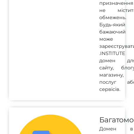
призначення 
не містит
обмежень.
Будь-який
бажаючий
може
зареєструват
.INSTITUTE
домен дл
сайту, блогу
магазину,
послуг аб
сервісів.
Багатомо
Домен в