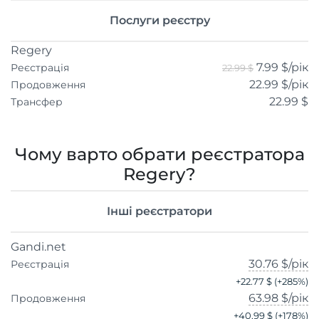
Послуги реєстру
Regery
7.99 $
/рік
Реєстрація
22.99 $
22.99 $
/рік
Продовження
22.99 $
Трансфер
Чому варто обрати реєстратора
Regery?
Інші реєстратори
Gandi.net
30.76 $
/рік
Реєстрація
+
22.77 $
(+
285
%)
63.98 $
/рік
Продовження
+
40.99 $
(+
178
%)