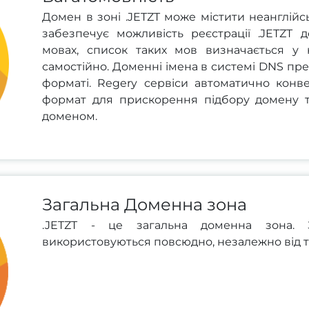
Домен в зоні .JETZT може містити неанглійс
забезпечує можливість реєстрації .JETZT 
мовах, список таких мов визначається у 
самостійно. Доменні імена в системі DNS пр
форматі. Regery сервіси автоматично конв
формат для прискорення підбору домену 
доменом.
Загальна Доменна зона
.JETZT - це загальна доменна зона. 
використовуються повсюдно, незалежно від ти