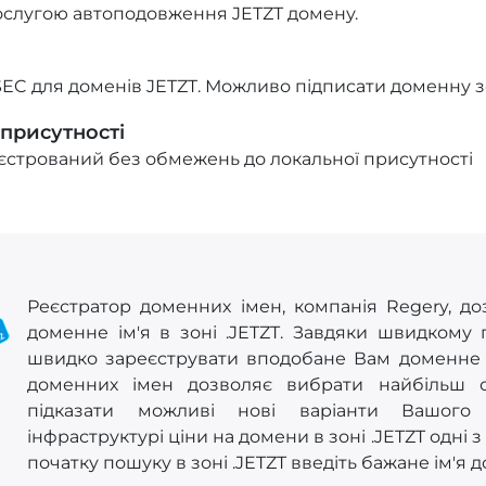
ослугою автоподовження JETZT домену.
EC для доменів JETZT. Можливо підписати доменну з
 присутності
стрований без обмежень до локальної присутності
Реєстратор доменних імен, компанія Regery, до
доменне ім'я в зоні .JETZT. Завдяки швидкому
швидко зареєструвати вподобане Вам доменне ім
доменних імен дозволяє вибрати найбільш 
підказати можливі нові варіанти Вашого 
інфраструктурі ціни на домени в зоні .JETZT одні 
початку пошуку в зоні .JETZT введіть бажане ім'я 