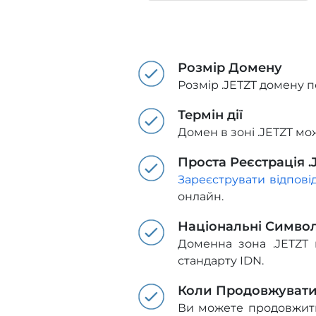
Розмір Домену
Розмір .JETZT домену п
Термін дії
Домен в зоні .JETZT мо
Проста Реєстрація 
Зареєструвати відпов
онлайн.
Національні Симво
Доменна зона .JETZT 
стандарту IDN.
Коли Продовжуват
Ви можете продовжити 