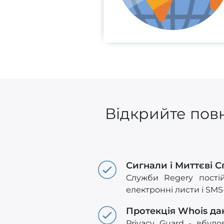
Відкрийте повн
Сигнали і Миттєві 
Служби Regery пості
електронні листи і SM
Протекція Whois да
Privacy Guard - вбуд