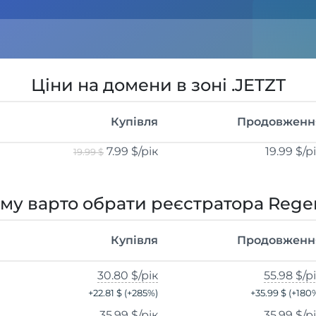
Ціни на домени в зоні .JETZT
Купівля
Продовженн
7.99 $
/рік
19.99 $
/р
19.99 $
му варто обрати реєстратора Rege
Купівля
Продовженн
30.80 $
/рік
55.98 $
/р
+
22.81 $
(+
285
%)
+
35.99 $
(+
180
35.99 $
/рік
35.99 $
/р