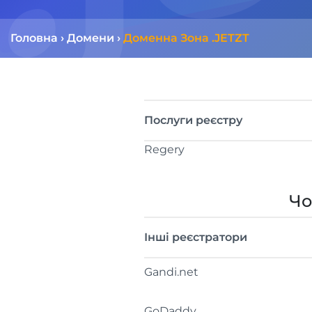
Головна
›
Домени
›
Доменна Зона .JETZT
Послуги реєстру
Regery
Чо
Інші реєстратори
Gandi.net
GoDaddy