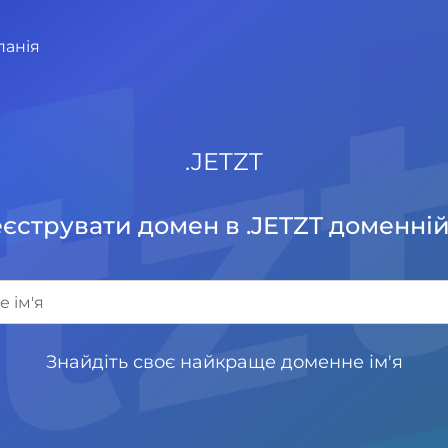
et
панія
.
JETZT
єструвати домен в .JETZT доменній
Знайдіть своє найкраще доменне ім'я