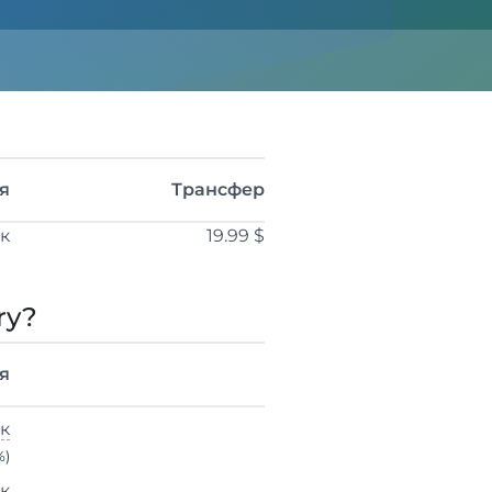
я
Трансфер
ік
19.99 $
ry?
я
ік
%)
ік