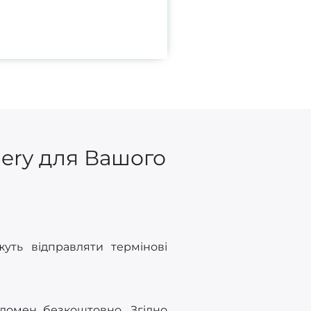
gery для Вашого
уть відправляти термінові
 домен безкоштовно. Згідно