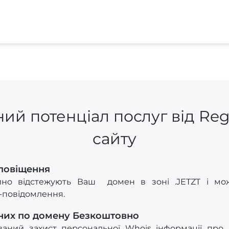
ий потенціал послуг від Re
сайту
Сповіщення
йно відстежують Ваш домен в зоні .JETZT і мож
S-повідомлення.
них по домену Безкоштовно
ований захист персональної Whois інформації про