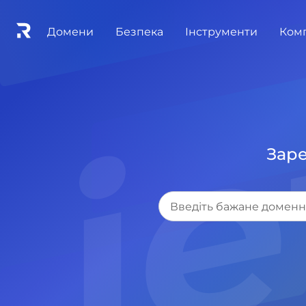
.j
Домени
Безпека
Інструменти
Ком
Заре