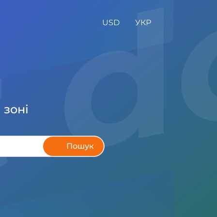
zt 
USD
УКР
 зоні
Пошук