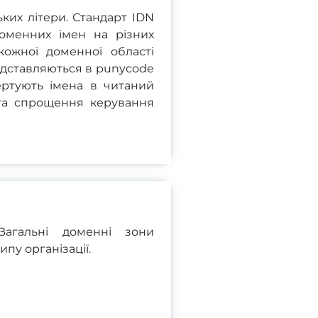
ьких літери. Стандарт IDN
доменних імен на різних
кожної доменної області
едставляються в punycode
ертують імена в читаний
та спрощення керування
Загальні доменні зони
пу організації.