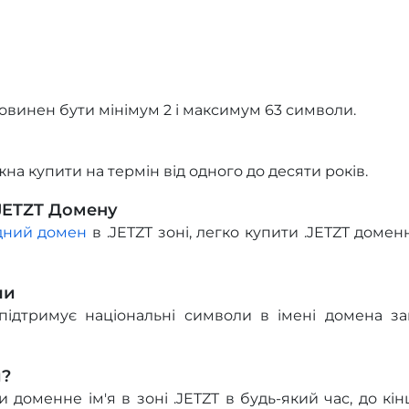
овинен бути мінімум 2 і максимум 63 символи.
жна купити на термін від одного до десяти років.
.JETZT Домену
ідний домен
в .JETZT зоні, легко купити .JETZT домен
ли
підтримує національні символи в імені домена за
и?
доменне ім'я в зоні .JETZT в будь-який час, до кінц